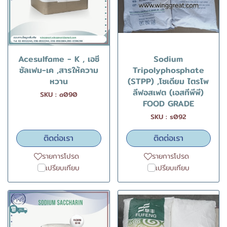
Acesulfame - K , เอซี
Sodium
ซัลเฟม-เค ,สารให้ความ
Tripolyphosphate
หวาน
(STPP) ,โซเดียม ไตรโพ
ลีฟอสเฟต (เอสทีพีพี)
SKU : a090
FOOD GRADE
SKU : s092
ติดต่อเรา
ติดต่อเรา
รายการโปรด
รายการโปรด
เปรียบเทียบ
เปรียบเทียบ