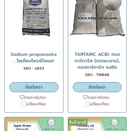
Sodium propanoate
TARTARIC ACID: กรด
, โซเดียมโพรพิโอเนต
ทาร์ทาริค (กรดมะขาม),
กรดทาร์ทาริก แอซิด
SKU : s033
SKU : T0048
ติดต่อเรา
ติดต่อเรา
รายการโปรด
รายการโปรด
เปรียบเทียบ
เปรียบเทียบ
สินค้าขายดี