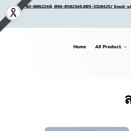
Tel. 02-0062240, 096-8582346,085-3310425/ Email: w
Home
All Product
ส