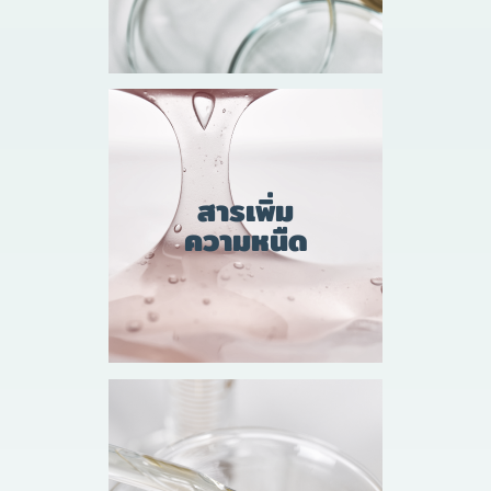
สารเพิ่ม
ความหนืด