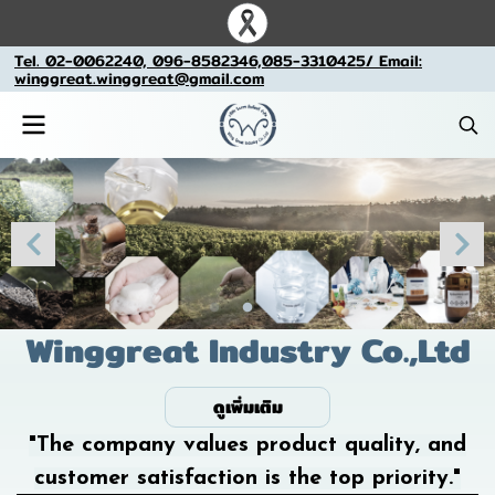
Tel. 02-0062240, 096-8582346,085-3310425/ Email:
winggreat.winggreat@gmail.com
Winggreat Industry Co.,Ltd
ดูเพิ่มเติม
"The company values product quality, and
customer satisfaction is the top priority."