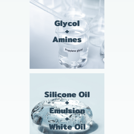
Glycol
+
Amines
Silicone Oil
+
Emulsion
+
White Oil