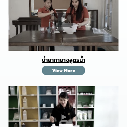
น้ำยาทายางสูตรน้ำ
View More