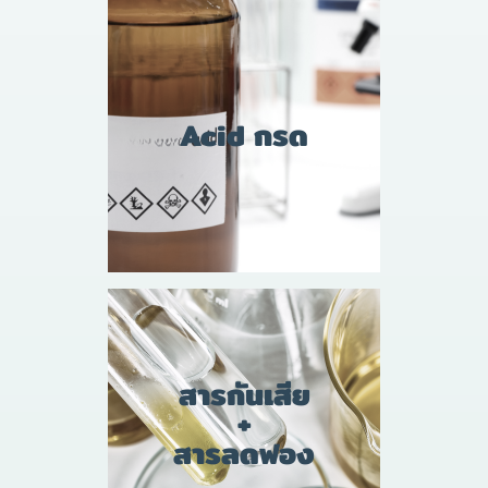
Acid กรด
สารกันเสีย
+
สารลดฟอง