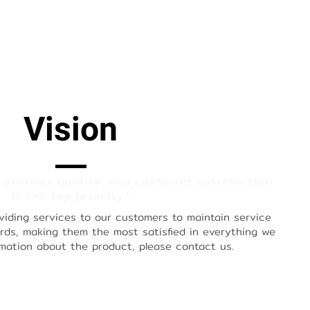
Vision
s
p
r
o
d
u
c
t
q
u
a
l
i
t
y
,
a
n
d
c
u
s
t
o
m
e
r
s
a
t
i
s
f
a
c
t
i
o
n
i
s
t
h
e
t
o
p
p
r
i
o
r
i
t
y
.
"
iding services to our customers to maintain service
rds, making them the most satisfied in everything we
rmation about the product, please contact us.