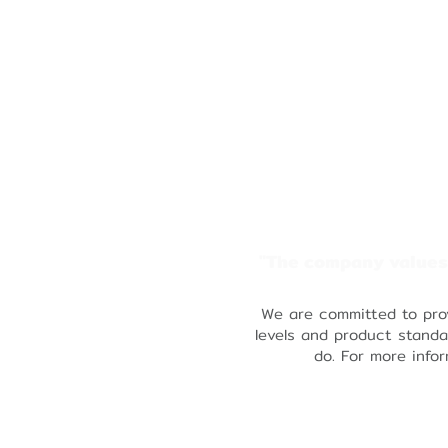
"
T
h
e
c
o
m
p
a
n
y
v
a
l
u
e
We are committed to prov
levels and product standa
do. For more info