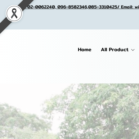
Tel. 02-0062240, 096-8582346,085-3310425/ Email: w
Home
All Product