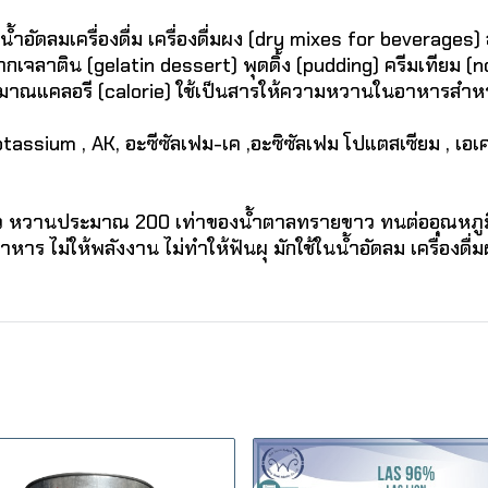
ัดลมเครื่องดื่ม เครื่องดื่มผง (dry mixes for beverages) 
เจลาติน (gelatin dessert) พุดดิ้ง (pudding) ครีมเทียม
ริมาณแคลอรี (calorie) ใช้เป็นสารให้ความหวานในอาหารสำหร
tassium , AK, อะซีซัลเฟม-เค ,อะซิซัลเฟม โปแตสเซียม , เอเ
ว หวานประมาณ 200 เท่าของน้ำตาลทรายขาว ทนต่ออุณหภูมิ
หาร ไม่ให้พลังงาน ไม่ทำให้ฟันผุ มักใช้ในน้ำอัดลม เครื่องดื