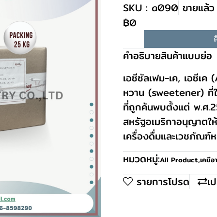
SKU : a090
ขายแล้ว 
฿0
ต
คำอธิบายสินค้าแบบย่อ
เอซีซัลเฟม-เค, เอซีเ
หวาน (sweetener) ที่
ที่ถูกค้นพบตั้งแต่ พ
สหรัฐอเมริกาอนุญาตใ
เครื่องดื่มและเวชภัณฑ์
หมวดหมู่:
All Product
,
เคมีอ
รายการโปรด
เป