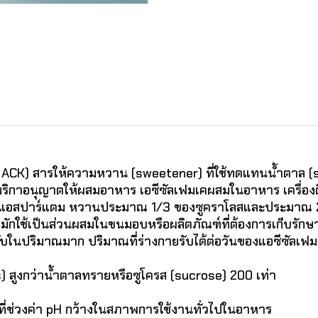
K) สารให้ความหวาน (sweetener) ที่ใช้ทดแทนน้ำตาล (suga
ิกาอนุญาตให้ผสมอาหาร เอซีซัลเฟมเคผสมในอาหาร เครื่อง
ับแอสปาร์แตม หวานประมาณ 1/3 ของซูคราโลสและประมาณ 2/3
งมักใช้เป็นส่วนผสมในขนมอบหรือผลิตภัณฑ์ที่ต้องการเก็บรัก
ับในปริมาณมาก ปริมาณที่ร่างกายรับได้ต่อวันของแอซีซัลเฟมเค
) สูงกว่าน้ำตาลทรายหรือซูโครส (sucrose) 200 เท่า
ที่ช่วงค่า pH กว้างในสภาพการใช้งานทั่วไปในอาหาร