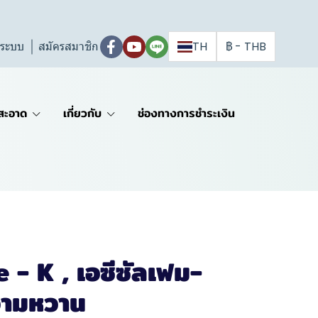
ู่ระบบ
สมัครสมาชิก
TH
฿
-
THB
สะอาด
เกี่ยวกับ
ช่องทางการชำระเงิน
- K , เอซีซัลเฟม-
วามหวาน