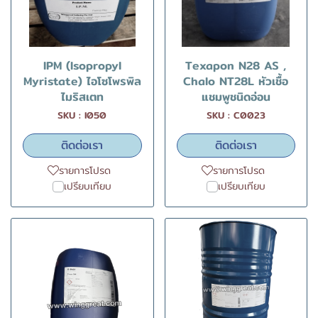
IPM (Isopropyl
Texapon N28 AS ,
Myristate) ไอโซโพรพิล
Chalo NT28L หัวเชื้อ
ไมริสเตท
แชมพูชนิดอ่อน
SKU : I050
SKU : C0023
ติดต่อเรา
ติดต่อเรา
รายการโปรด
รายการโปรด
เปรียบเทียบ
เปรียบเทียบ