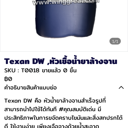
1/1
Texan DW ,หัวเชื้อน้ำยาล้างจาน
SKU : T0018
ขายแล้ว 0 ชิ้น
฿0
คำอธิบายสินค้าแบบย่อ
Texan DW คือ หัวน้ำยาล้างจานสำเร็จรูปที่
สามารถนำไปใช้ได้ทันที #คุณสมบัติเด่น มี
ประสิทธิภาพในการขจัดคราบไขมันและสิ่งสกปรกได้
ดี ใช้งานง่าย เพียงเจือจางด้วยน้ำสะอาด