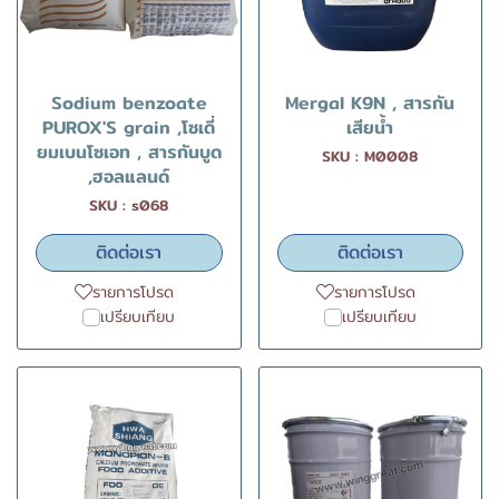
Sodium benzoate
Mergal K9N , สารกัน
PUROX'S grain ,โซเดี่
เสียน้ำ
ยมเบนโซเอท , สารกันบูด
SKU : M0008
,ฮอลแลนด์
SKU : s068
ติดต่อเรา
ติดต่อเรา
รายการโปรด
รายการโปรด
เปรียบเทียบ
เปรียบเทียบ