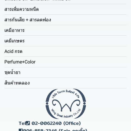
สารเพิ่มความหนืด
สารกันเสีย + สารลดฟอง
เคมีอาหาร
เคมีเกษตร
Acid กรด
Perfume+Color
ชุดน้ำยา
สินค้าทดลอง
Tel
02-0062240 (Office)
096-858-2346 (Sale คุณกิ๊ก)