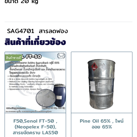
ขนาด 20 kg
SAG4701
สารลดฟอง
สินค้าที่เกี่ยวข้อง
สินค้าขายดี
F50,Senol FT-50 ,
Pine Oil 65% , ไพน์
(Neopelex F-50),
ออย 65%
สารขจัดคราบ LAS50