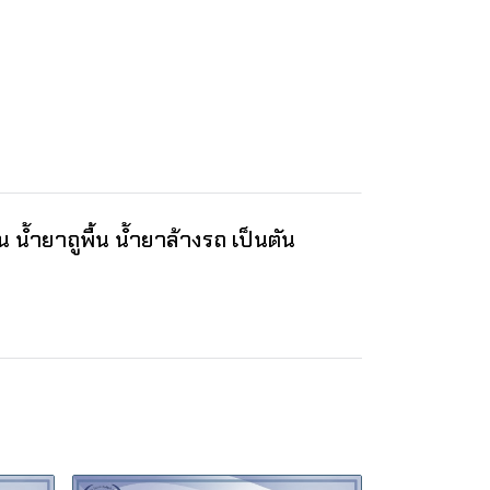
น้ำยาถูพื้น น้ำยาล้างรถ เป็นตัน