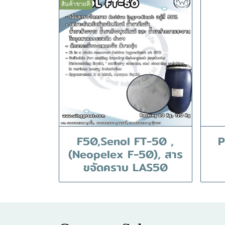
สินค้าขายดี
F50,Senol FT-50 ,
P
(Neopelex F-50), สาร
ขจัดคราบ LAS50