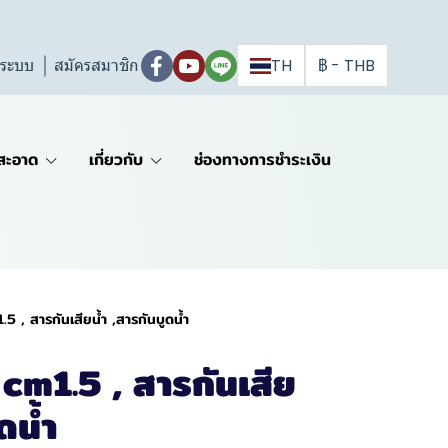
ู่ระบบ
สมัครสมาชิก
TH
฿
-
THB
สะอาด
เกี่ยวกับ
ช่องทางการชำระเงิน
 , สารกันเสียน้ำ ,สารกันบูดน้ำ
m1.5 , สารกันเสีย
ดน้ำ