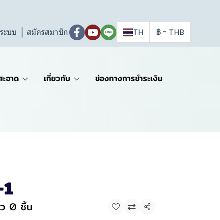
ู่ระบบ
สมัครสมาชิก
TH
฿
-
THB
สะอาด
เกี่ยวกับ
ช่องทางการชำระเงิน
-1
ว 0 ชิ้น
แชร์