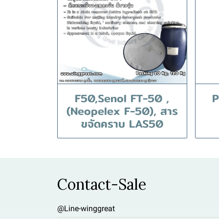
F50,Senol FT-50 ,
P
(Neopelex F-50), สาร
ขจัดคราบ LAS50
Contact-Sale
@Line-winggreat