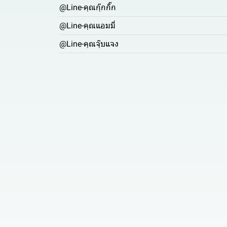
@Line-คุณกุ๊กกิ๊ก
@Line-คุณแอมมี่
@Line-คุณจุ๊บแจง