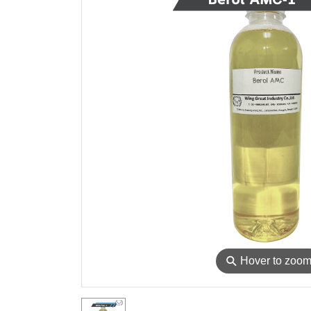
⚲
Hover to zoo