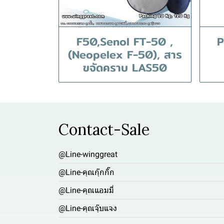
F50,Senol FT-50 ,
P
(Neopelex F-50), สาร
ขจัดคราบ LAS50
Contact-Sale
@Line-winggreat
@Line-คุณกุ๊กกิ๊ก
@Line-คุณแอมมี่
@Line-คุณจุ๊บแจง