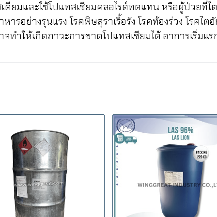
โซเดียมและใช้โปแทสเซียมคลอไรด์ทดแทน หรือผู้ป่วยที่
ารอย่างรุนแรง โรคพิษสุราเรื้อรัง โรคท้องร่วง โรคไ
 อาจทำให้เกิดภาวะการขาดโปแทสเซียมได้ อาการเริ่มแ