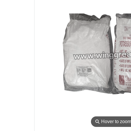
⚲
Hover to zoo