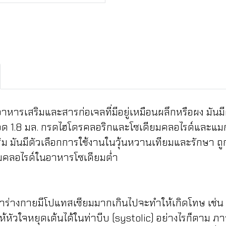
เสริมและสารก่อเจลที่มีอยู่เหมือนผลึกหรือผง มัน
้ำเดือด 1.8 มล. กรดไฮโดรคลอริกและโซเดียมคลอไรด์และ
ิม มันมีตัวเลือกการใช้งานในวุ้นหวานเทียมและรักษา ถ
ียมคลอไรด์ในอาหารโซเดียมต่ำ
งกายมีโปแทสเซียมมากเกินไปจะทำให้เกิดโทษ เช่น จ
หัวใจหยุดเต้นได้ในท่าบีบ (systolic) อย่างไรก็ตาม ภ