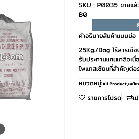
SKU : P0035
ขายแล้
฿0
ต
คำอธิบายสินค้าแบบย่อ
25Kg./Bag ไร้สารเจือป
รับประทานแทนเกลือเนื่
โพแทสเซียมที่สำคัญต่อ
หมวดหมู่:
All Product
,
เคมีเ
รายการโปรด
เป
m