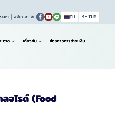
ู่ระบบ
สมัครสมาชิก
TH
฿
-
THB
สะอาด
เกี่ยวกับ
ช่องทางการชำระเงิน
มคลอไรด์ (Food