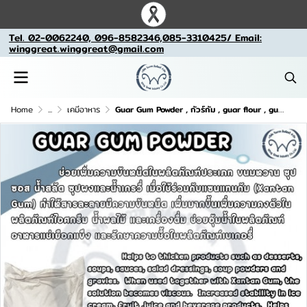
Tel. 02-0062240, 096-8582346,085-3310425/ Email:
winggreat.winggreat@gmail.com
Home
...
เคมีอาหาร
Guar Gum Powder , กัวร์กัม , guar flour , gum cyamopsis