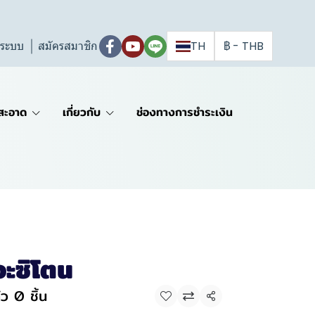
ู่ระบบ
สมัครสมาชิก
TH
฿
-
THB
สะอาด
เกี่ยวกับ
ช่องทางการชำระเงิน
ะซิโตน
ว 0 ชิ้น
แชร์