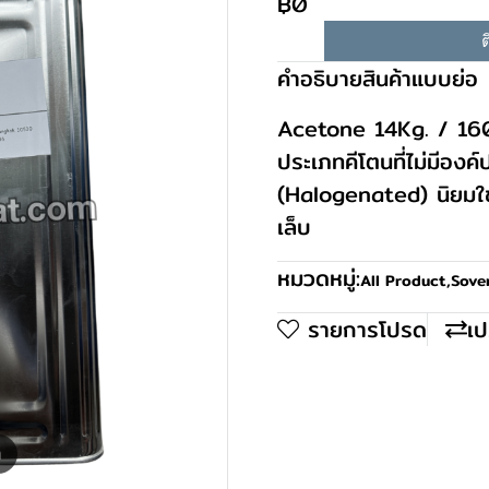
฿0
ต
คำอธิบายสินค้าแบบย่อ
Acetone 14Kg. / 160
ประเภทคีโตนที่ไม่มีอง
(Halogenated) นิยมใช
เล็บ
หมวดหมู่:
All Product
,
Sove
รายการโปรด
เป
m