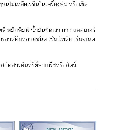
ๆจนไม่เหลือเรซิ่นในเครื่องพ่น หรือเช็ด
 หมึกพิมพ์ น้ำมันขัดเงา กาว แลคเกอร์
ิตพลาสติกหลายชนิด เช่น โพลีคาร์บอเนต
กัดสารอินทรีย์จากพืชหรือสัตว์