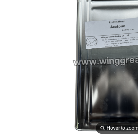
⚲
Hover to zoo