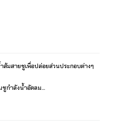
้ำส้มสายชูเพื่อปล่อยส่วนประกอบต่างๆ
มชูกำลังน้ำอัดลม...