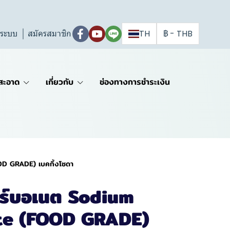
ู่ระบบ
สมัครสมาชิก
TH
฿
-
THB
สะอาด
เกี่ยวกับ
ช่องทางการชำระเงิน
OD GRADE) เบคกิ้งโซดา
าร์บอเนต Sodium
te (FOOD GRADE)