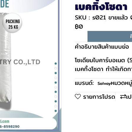
เบคกิ้งโซดา
SKU : s021
ขายแล้ว 0
฿0
ต
คำอธิบายสินค้าแบบย่อ
โซเดียมไบคาร์บอเนต 
เบคกิ้งโซดา ทำให้เกิด
แบรนด์:
หมวดหมู่
Solvay
รายการโปรด
เป