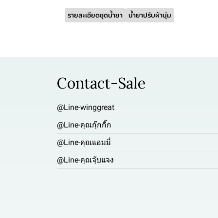
รายละเอียดชุดน้ำยา
น้ำยาปรับผ้านุ่ม
Contact-Sale
@Line-winggreat
@Line-คุณกุ๊กกิ๊ก
@Line-คุณแอมมี่
@Line-คุณจุ๊บแจง