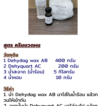
สูตร ครีมนวดผม
วัตถุดิบ
1 Dehydag wax AB 400 กรัม
2 Dehyquart AC 200 กรัม
3 น้ำสะอาด (น้ำร้อน) 5 กิโลกรัม
4 น้ำหอม 10 กรัม
วิธีทำ
1. นำ Dehydag wax AB มาใส่ในน้ำร้อน แล้วก
วนให้เข้ากัน
2. จากนั้นนำ Dehyquart AC มาใส่ลงไป แล้วก