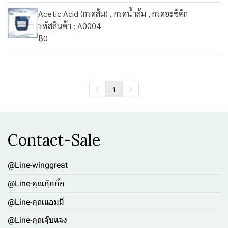
Acetic Acid (กรดส้ม) , กรดน้ำส้ม , กรดอะซิติก
รหัสสินค้า : A0004
฿0
1
Contact-Sale
@Line-winggreat
@Line-คุณกุ๊กกิ๊ก
@Line-คุณแอมมี่
@Line-คุณจุ๊บแจง