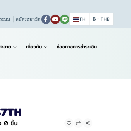
ู่ระบบ
สมัครสมาชิก
TH
฿
-
THB
สะอาด
เกี่ยวกับ
ช่องทางการชำระเงิน
S7TH
 0 ชิ้น
แชร์