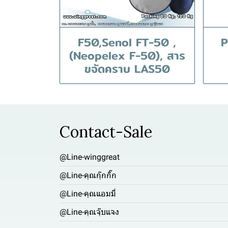
F50,Senol FT-50 ,
P
(Neopelex F-50), สาร
ขจัดคราบ LAS50
Contact-Sale
@Line-winggreat
@Line-คุณกุ๊กกิ๊ก
@Line-คุณแอมมี่
@Line-คุณจุ๊บแจง