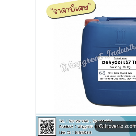
⚲
Hover to zoo