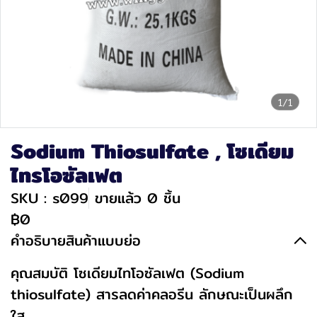
1/1
Sodium Thiosulfate , โซเดียม
ไทรโอซัลเฟต
SKU : s099
ขายแล้ว 0 ชิ้น
฿0
คำอธิบายสินค้าแบบย่อ
คุณสมบัติ โซเดียมไทโอซัลเฟต (Sodium
thiosulfate) สารลดค่าคลอรีน ลักษณะเป็นผลึก
ใส