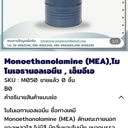
1/1
Monoethanolamine (MEA),โม
โนเอธานอลเอมีน , เอ็มอีเอ
SKU : M050
ขายแล้ว 0 ชิ้น
฿0
คำอธิบายสินค้าแบบย่อ
โนโนเอทานอลเอมีน ชื่อทางเคมี
Monoethanolamine (MEA) ลักษณะภายนอก
ของเหลวใส ไม่มีสี มีกลิ่มแอมโมเนีย ขนาดบรรจุ