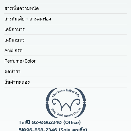
สารเพิ่มความหนืด
สารกันเสีย + สารลดฟอง
เคมีอาหาร
เคมีเกษตร
Acid กรด
Perfume+Color
ชุดน้ำยา
สินค้าทดลอง
Tel
02-0062240 (Office)
096-858-2346 (Sale คุณกิ๊ก)