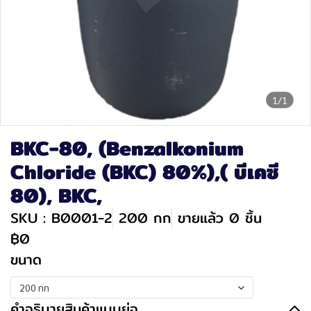
1/1
BKC-80, (Benzalkonium
Chloride (BKC) 80%),( บีเคซี
80), BKC,
SKU : B0001-2
200 กก
ขายแล้ว 0 ชิ้น
฿0
ขนาด
200 กก
คำอธิบายสินค้าแบบย่อ