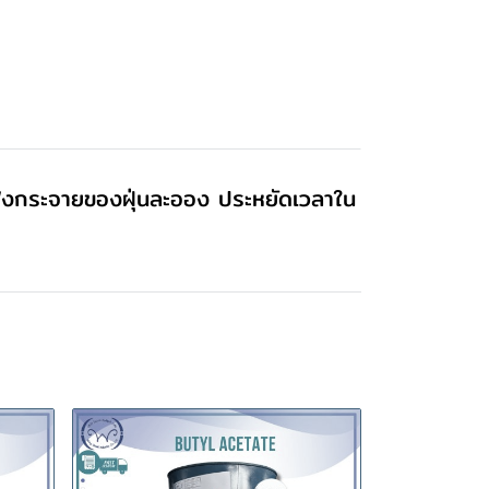
รฟุ้งกระจายของฝุ่นละออง ประหยัดเวลาใน