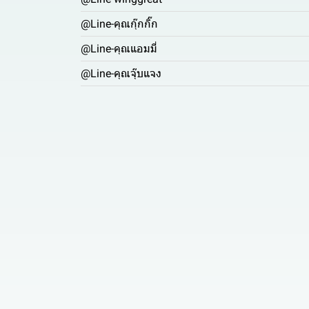
@Line-คุณกุ๊กกิ๊ก
@Line-คุณแอมมี่
@Line-คุณจุ๊บแจง