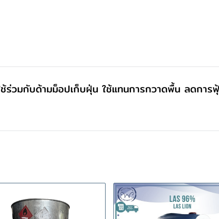
ง ใช้ร่วมกับด้ามม็อปเก็บฝุ่น ใช้แทนการกวาดพื้น ลดกา