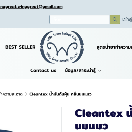
inggreat.winggreat@gmail.com
เข้าส
BEST SELLER
สูตรน้ำยาทำความ
Contact us
ข้อมูล/สาระน่ารู้
มทำความสะอาด
Cleantex น้ำมันดันฝุ่น กลิ่นนมแมว
Cleantex น้ำ
นมแมว