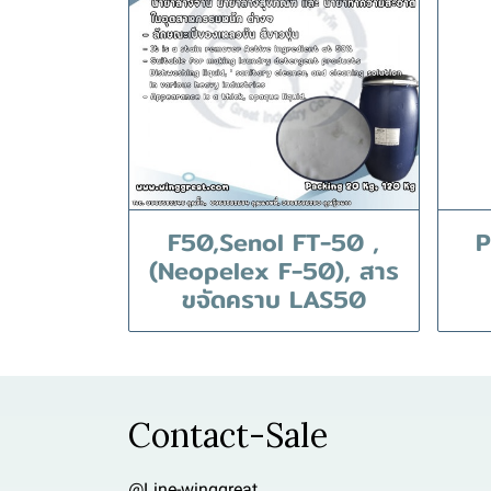
F50,Senol FT-50 ,
P
(Neopelex F-50), สาร
ขจัดคราบ LAS50
Contact-Sale
@Line-winggreat