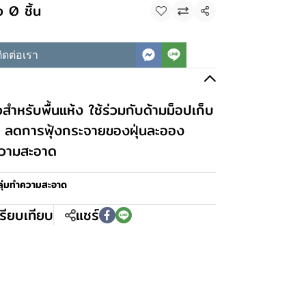
 0 ชิ้น
แชร์
ิดต่อเรา
วสำหรับพื้นแห้ง ใช้ร่วมกับด้ามม็อปเก็บ
้น ลดการฟุ้งกระจายของฝุ่นละออง
ความสะอาด
ลุ่มทำความสะอาด
รียบเทียบ
แชร์