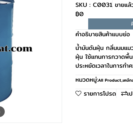
SKU : C0031
ขายแล้ว
฿0
ต
คำอธิบายสินค้าแบบย่อ
น้ำมันดันฝุ่น กลิ่นนมแม
ฝุ่น ใช้แทนการกวาดพื
ประหยัดเวลาในการทำ
หมวดหมู่:
All Product
,
เคมีก
รายการโปรด
เป
m