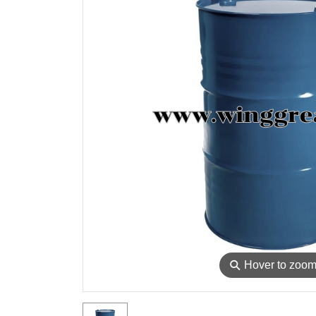
⚲
Hover to zoo