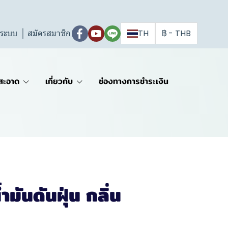
ู่ระบบ
สมัครสมาชิก
TH
฿
-
THB
สะอาด
เกี่ยวกับ
ช่องทางการชำระเงิน
มันดันฝุ่น กลิ่น