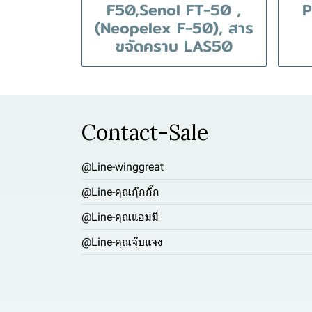
F50,Senol FT-50 ,
P
(Neopelex F-50), สาร
ขจัดคราบ LAS50
Contact-Sale
@Line-winggreat
@Line-คุณกุ๊กกิ๊ก
@Line-คุณแอมมี่
@Line-คุณจุ๊บแจง