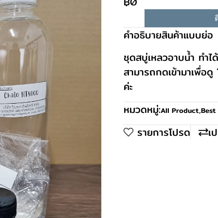
฿0
ต
คำอธิบายสินค้าแบบย่อ
ชุดสบู่เหลวอาบน้ำ ทำได
สามารถกดเข้ามาเพื่อดู
ค่ะ
หมวดหมู่:
All Product
,
Best 
รายการโปรด
เป