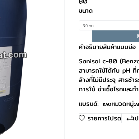
฿0
ขนาด
30 กก
ต
คำอธิบายสินค้าแบบย่อ
Sanisol c-80 (Benz
สามารถใช้ได้กับ pH ที
ล้างที่ไม่มีประจุ สารชำ
การใช้ ฆ่าเชื้อโรคและท
แบรนด์:
หมวดหมู่:
KAO
A
รายการโปรด
เป
m