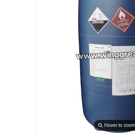
⚲
Hover to zoo