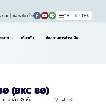
ู่ระบบ
สมัครสมาชิก
TH
฿
-
THB
สะอาด
เกี่ยวกับ
ช่องทางการชำระเงิน
80 (ฺBKC 80)
ก
ขายแล้ว 0 ชิ้น
แชร์