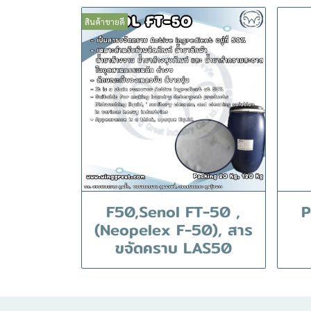
สินค้าขายดี
F50,Senol FT-50 ,
P
(Neopelex F-50), สาร
ขจัดคราบ LAS50