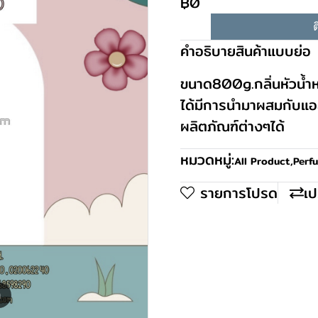
฿0
ต
คำอธิบายสินค้าแบบย่อ
ขนาด800g.กลิ่นหัวน้ำหอ
ได้มีการนำมาผสมกับแ
ผลิตภัณฑ์ต่างๆได้
หมวดหมู่:
All Product
,
Perf
รายการโปรด
เป
m