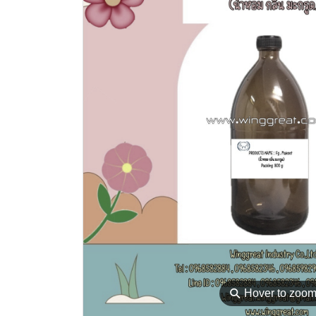
⚲
Hover to zoo