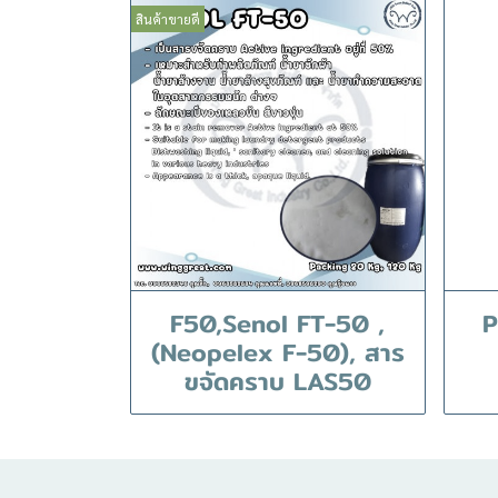
สินค้าขายดี
F50,Senol FT-50 ,
P
(Neopelex F-50), สาร
ขจัดคราบ LAS50