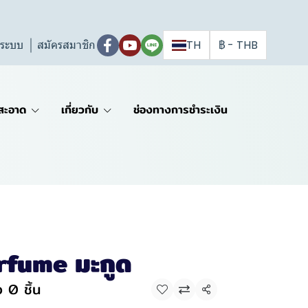
ู่ระบบ
สมัครสมาชิก
TH
฿
-
THB
สะอาด
เกี่ยวกับ
ช่องทางการชำระเงิน
fume มะกูด
 0 ชิ้น
แชร์