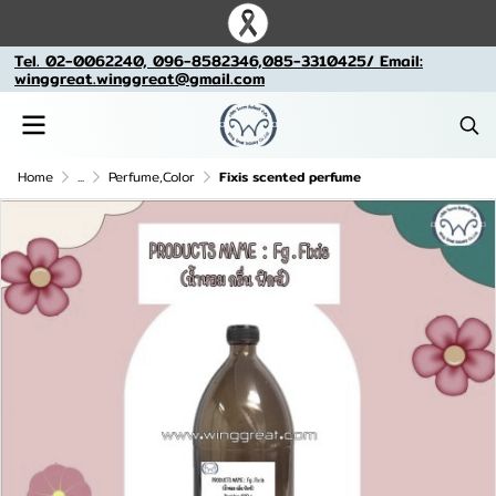
Tel. 02-0062240, 096-8582346,085-3310425/ Email:
winggreat.winggreat@gmail.com
Home
...
Perfume,Color
Fixis scented perfume