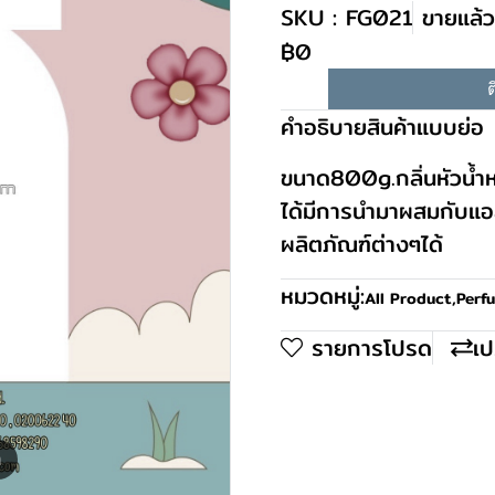
SKU : FG021
ขายแล้ว
฿0
ต
คำอธิบายสินค้าแบบย่อ
ขนาด800g.กลิ่นหัวน้ำหอ
ได้มีการนำมาผสมกับแ
ผลิตภัณฑ์ต่างๆได้
หมวดหมู่:
All Product
,
Perf
รายการโปรด
เป
m