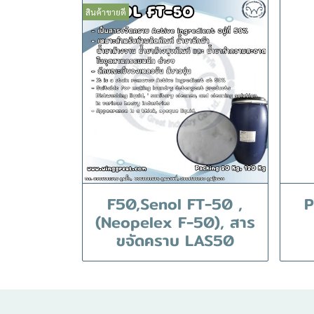
สินค้าขายดี
F50,Senol FT-50 ,
P
(Neopelex F-50), สาร
ขจัดคราบ LAS50