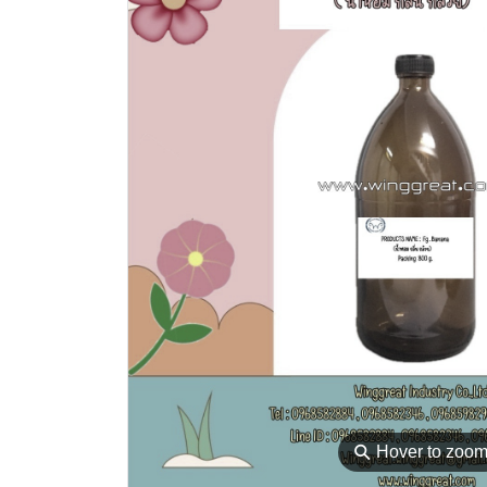
⚲
Hover to zoo