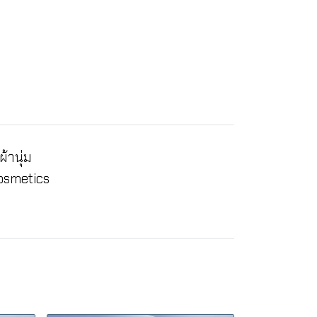
้านุ่ม
osmetics