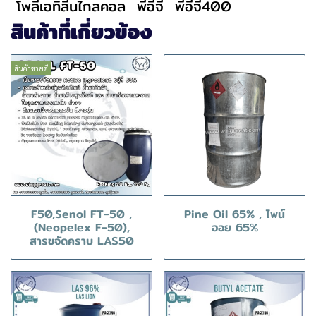
โพลี่เอทิลีนไกลคอล
พีอีจี
พีอีจี400
สินค้าที่เกี่ยวข้อง
สินค้าขายดี
F50,Senol FT-50 ,
Pine Oil 65% , ไพน์
(Neopelex F-50),
ออย 65%
สารขจัดคราบ LAS50