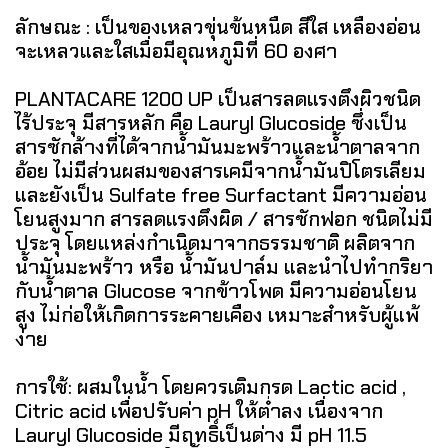
ลักษณะ : เป็นของเหลวขุ่นข้นหนืด สีใส เหลืองอ่อน
จะเหลวและใสเมื่อมีอุณหภูมิที่ 60 องศา
PLANTACARE 1200 UP เป็นสารลดแรงตึงผิวชนิด
ไร้ประจุ มีสารหลัก คือ Lauryl Glucoside ซึ่งเป็น
สารซักล้างที่ได้จากน้ำมันมะพร้าวและน้ำตาลจาก
อ้อย ไม่มีส่วนผสมของสารเคมีจากน้ำมันปิโตรเลียม
และยังเป็น Sulfate free Surfactant มีความอ่อน
โยนสูงมาก สารลดแรงตึงผิด / สารซักฟอก ชนิดไม่มี
ประจุ โดยแหล่งกำเนิดมาจากธรรมชาติ ผลิตจาก
น้ำมันมะพร้าว หรือ น้ำมันปาล์ม และนำไปทำกริยา
กับน้ำตาล Glucose จากข้าวโพด มีความอ่อนโยน
สูง ไม่ก่อให้เกิดการระคายเคือง เหมาะสำหรับผู้แพ้
ง่าย
การใช้: ผสมในน้ำ โดยควรเติมกรด Lactic acid ,
Citric acid เพื่อปรับค่า pH ให้ต่ำลง เนื่องจาก
Lauryl Glucoside มีฤทธิ์เป็นด่าง มี pH 11.5