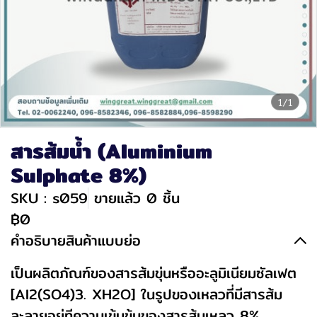
1/1
สารส้มน้ำ (Aluminium
Sulphate 8%)
SKU : s059
ขายแล้ว 0 ชิ้น
฿0
คำอธิบายสินค้าแบบย่อ
เป็นผลิตภัณฑ์ของสารส้มขุ่นหรืออะลูมิเนียมซัลเฟต
[Al2(SO4)3. XH2O] ในรูปของเหลวที่มีสารส้ม
ละลายอยู่ทีความเข้มข้นของสารส้มเหลว 8%