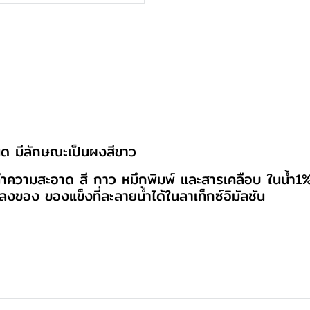
นืด มีลักษณะเป็นผงสีขาว
าทำความสะอาด สี กาว หมึกพิมพ์ และสารเคลือบ ในน้ำ1
ของ ของแข็งที่ละลายน้ำได้ในลาเท็กซ์อิมัลชัน