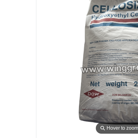
⚲
Hover to zoo