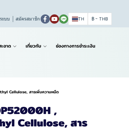
ู่ระบบ
สมัครสมาชิก
TH
฿
-
THB
สะอาด
เกี่ยวกับ
ช่องทางการชำระเงิน
yl Cellulose, สารเพิ่มความหนืด
 QP52000H ,
yl Cellulose, สาร