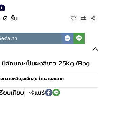
ืด
 0 ชิ้น
แชร์
ิดต่อเรา
ยว มีลักษณะเป็นผงสีขาว 25Kg./Bag
ิ่มความหนืด
,
เคมีกลุ่มทำความสะอาด
รียบเทียบ
แชร์