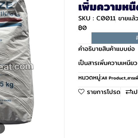
เพิ่มความหน
SKU : C0011
ขายแล้ว
฿0
ต
คำอธิบายสินค้าแบบย่อ
เป็นสารเพิ่มความเหนี
หมวดหมู่:
All Product
,
สารเพ
รายการโปรด
เป
m