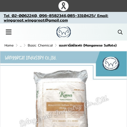
Tel. 02-0062240, 096-8582346,085-3310425/ Email:
winggreat.winggreat@gmail.com
Home
...
Basic Chemical
แมงกานีสซัลเฟต (Manganese Sulfate)