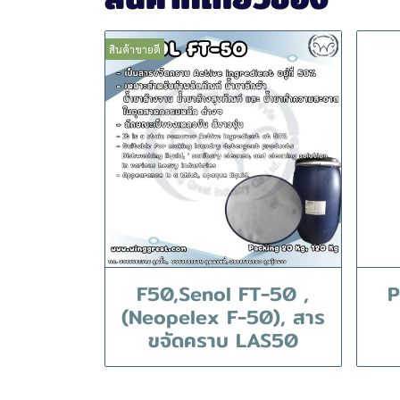
สินค้าขายดี
F50,Senol FT-50 ,
P
(Neopelex F-50), สาร
ขจัดคราบ LAS50