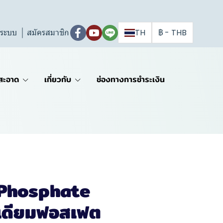
ู่ระบบ
สมัครสมาชิก
TH
฿
-
THB
สะอาด
เกี่ยวกับ
ช่องทางการชำระเงิน
 Phosphate
เดียมฟอสเฟต