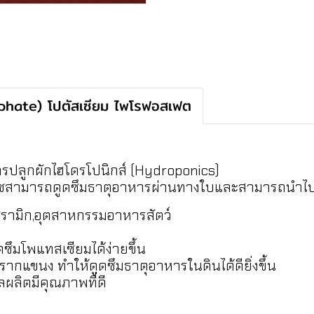
hate) โปตัสเซียม ไพโรฟอสเฟต
ารปลูกผักไฮโดรโปนิกส์ (Hydroponics)
พืชสามารถดูดซึมธาตุอาหารผ่านทางใบและสามารถนำไปใ
รามิก,อุตสาหกรรมอาหารสัตว์
ซึมโพแทสเซียมได้ง่ายขึ้น
กแขนง ทำให้ดูดซึมธาตุอาหารในดินได้ดียิ่งขึ้น
ผลิตมีคุณภาพที่ดี