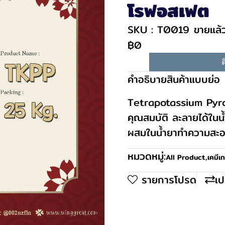
โรฟอสเฟต
SKU : T0019
ขายแล้ว
฿0
ต
คำอธิบายสินค้าแบบย่อ
Tetrapotassium Pyrop
คุณสมบัติ ละลายได้ในน้
ผสมในน้ำยาทำความสะ
หมวดหมู่:
All Product
,
เคมีเ
รายการโปรด
เป