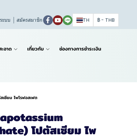
ู่ระบบ
สมัครสมาชิก
TH
฿
-
THB
สะอาด
เกี่ยวกับ
ช่องทางการชำระเงิน
สเซียม ไพโรฟอสเฟต
rapotassium
ate) โปตัสเซียม ไพ