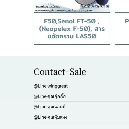
F50,Senol FT-50 ,
P
(Neopelex F-50), สาร
ขจัดคราบ LAS50
Contact-Sale
@Line-winggreat
@Line-คุณกุ๊กกิ๊ก
@Line-คุณแอมมี่
@Line-คุณจุ๊บแจง