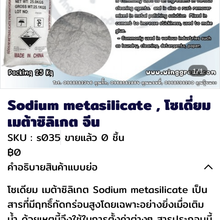
1/1
Sodium metasilicate , โซเดี่ยม
เมต้าซิลิเกต จีน
SKU : s035
ขายแล้ว 0 ชิ้น
฿0
คำอธิบายสินค้าแบบย่อ
โซเดียม เมต้าซิลิเกต Sodium metasilicate เป็น
สารที่มีฤทธิ์กัดกร่อนสูงโดยเฉพาะอย่างยิ่งเมื่อเติม
น้ำ ด้วยเหตุนี้จึงใช้ในการตั้งค่าต่างๆ สารประกอบนี้