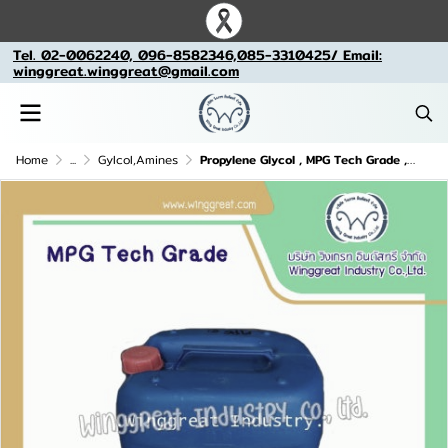
Tel. 02-0062240, 096-8582346,085-3310425/ Email:
winggreat.winggreat@gmail.com
Home
...
Gylcol,Amines
Propylene Glycol , MPG Tech Grade ,Monopropylene Glycol, โมโนโพรพิลีน ไกลคอล