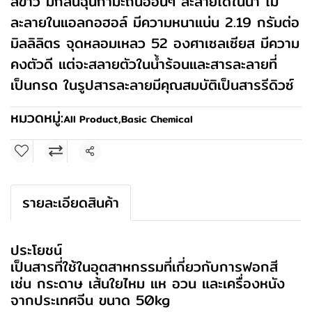
สีขาว มีกลิ่นฉุนกำมะถันอ่อนๆ ละลายได้ในน้ำ ไม่
ละลายในแอลกอฮอล์ มีความหนาแน่น 2.19 กรัมต่อ
มิลลิลิตร จุดหลอมเหลว 52 องศาเซลเซียส มีความ
คงตัวดี แต่จะสลายตัวในน้ำร้อนและสารละลายที่
เป็นกรด ในรูปสารละลายมีคุณสมบัติเป็นสารรีดิวซ์
หมวดหมู่:
All Product
,
Basic Chemical
แชร์
รายละเอียดสินค้า
ประโยชน์
เป็นสารที่ใช้ในอุตสาหกรรมที่เกี่ยวกับการฟอกสี
เช่น กระดาษ เส้นใยไหม แห อวน และเครื่องหนัง
จากประเทศจีน ขนาด 50kg