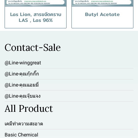
Las Lion, สารขจัดคราบ
Butyl Acetate
LAS , Las 96%
Contact-Sale
@Line-winggreat
@Line-คุณกุ๊กกิ๊ก
@Line-คุณแอมมี่
@Line-คุณจุ๊บแจง
All Product
เคมีทำความสะอาด
Basic Chemical