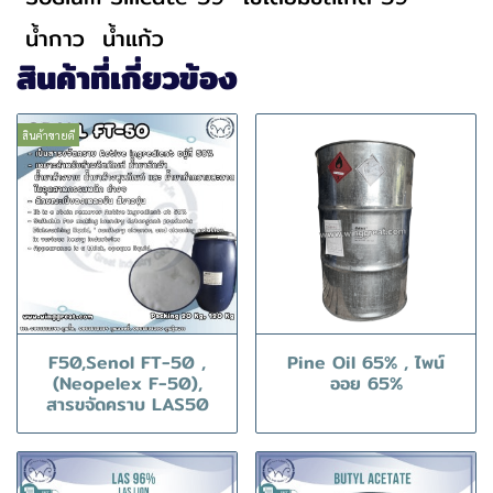
น้ำกาว
น้ำแก้ว
สินค้าที่เกี่ยวข้อง
สินค้าขายดี
F50,Senol FT-50 ,
Pine Oil 65% , ไพน์
(Neopelex F-50),
ออย 65%
สารขจัดคราบ LAS50