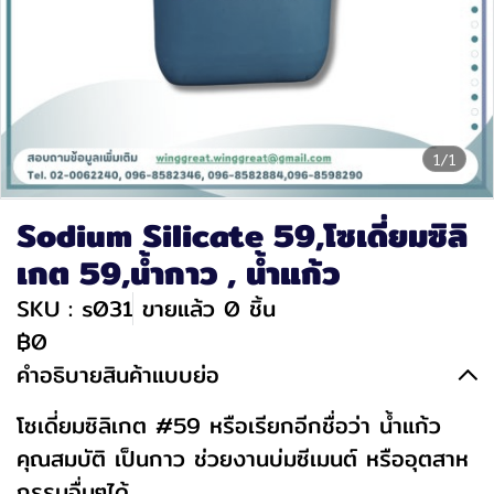
1/1
Sodium Silicate 59,โซเดี่ยมซิลิ
เกต 59,น้ำกาว , น้ำแก้ว
SKU : s031
ขายแล้ว 0 ชิ้น
฿0
คำอธิบายสินค้าแบบย่อ
โซเดี่ยมซิลิเกต #59 หรือเรียกอีกชื่อว่า น้ำแก้ว
คุณสมบัติ เป็นกาว ช่วยงานบ่มซีเมนต์ หรืออุตสาห
กรรมอื่นๆได้