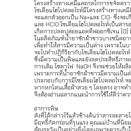
โครงสร้างทางเคมีและกลไกการขจัดครา
โซเดียมไฮโปคลอไรท์มีโครงสร้างทางเคมี
จะแตกตัวออกเป็น Na+และ ClO- ซึ่งจะเ
และ HClO โซเดียมไฮโปคลอไรท์เป็นสารออ
เกิดการปลดปล่อยแอคทีฟออกซิเจน [O] ที่
ในผลิตภัณฑ์น้ำยาซักผ้าขาวบางชนิดอาจ
เพื่อทำให้สารมีความเป็นด่าง เพราะในบา
จะไปทำปฏิกิริยากับโซเดียมไฮโปคลอไรท์
ซึ่งมีความเป็นพิษและยังลดประสิทธิภ
การเติม โซดาไฟ NaOH จึงจะช่วยให้ผลิต
เพราะการที่น้ำยาซักผ้าขาวมีความเป็นด่
ประกอบกับการมีโซเดียมไฮโปคลอไรท์ จะยิ่
หากหกโดนเสื้อผ้าสวย ๆ โดยตรง อาจทำใ
จึงต้องอ่านฉลากแนะนำการใช้ให้ดีว่าคว
อาการพิษ
ดังที่ได้กล่าวไว้แล้วข้างต้นว่าสารละลาย
มีฤทธิ์กัดกร่อนที่รุนแรง คุณแม่บ้านที่น
ต้องระวังเป็นอย่างยิ่งโดยเฉพาะควรเก็