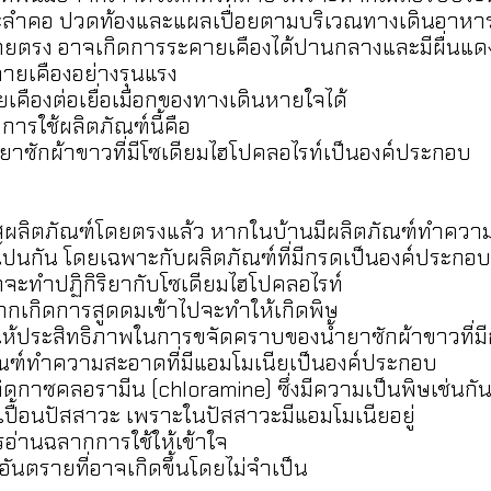
และลำคอ ปวดท้องและแผลเปื่อยตามบริเวณทางเดินอาหา
ตรง อาจเกิดการระคายเคืองได้ปานกลางและมีผื่นแดง
ายเคืองอย่างรุนแรง
ืองต่อเยื่อเมือกของทางเดินหายใจได้
ารใช้ผลิตภัณฑ์นี้คือ
ำยาซักผ้าขาวที่มีโซเดียมไฮโปคลอไรท์เป็นองค์ประกอบ
ัสผลิตภัณฑ์โดยตรงแล้ว หากในบ้านมีผลิตภัณฑ์ทำความส
่านี้ปนกัน โดยเฉพาะกับผลิตภัณฑ์ที่มีกรดเป็นองค์ประกอบ
ดจะทำปฏิกิริยากับโซเดียมไฮโปคลอไรท์
เกิดการสูดดมเข้าไปจะทำให้เกิดพิษ
ห้ประสิทธิภาพในการขจัดคราบของน้ำยาซักผ้าขาวที่ม
ัณฑ์ทำความสะอาดที่มีแอมโมเนียเป็นองค์ประกอบ
ิดกาซคลอรามีน (chloramine) ซึ่งมีความเป็นพิษเช่นกั
ปื้อนปัสสาวะ เพราะในปัสสาวะมีแอมโมเนียอยู่
รอ่านฉลากการใช้ให้เข้าใจ
นอันตรายที่อาจเกิดขึ้นโดยไม่จำเป็น