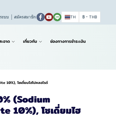
ู่ระบบ
สมัครสมาชิก
TH
฿
-
THB
สะอาด
เกี่ยวกับ
ช่องทางการชำระเงิน
te 10%), โซเดี่ยมไฮโปคลอไรด์
10% (Sodium
e 10%), โซเดี่ยมไฮ