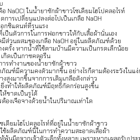
บ
คือ NaOCl ในน้ำยาซักผ้าขาวโซเดียมไฮโปคลอไรท์
กิดการเปลี่ยนแปลงต่อไปเป็นเกลือ NaOH
กซิแดนท์ที่รุนแรง
เป็นตัวการในการฟอกขาวให้กับเสื้อผ้านั่นเอง
มีส่วนผสมของเกลือ NaOH อยู่ในผลิตภัณฑ์ด้วย
งครั้ง หากน้ำที่ใช้ตามบ้านมีความเป็นกรดเล็กน้อย
 เกิดเป็นกาซคลอรีน
าพการทำงานของน้ำยาซักผ้าขาว
ภัณฑ์มีความคงตัวมากขึ้น อย่างไรก็ตามต้องระวังในแง่
างสูงมากขึ้นจากการเติมเกลือดังกล่าว
งทำให้ผลิตภัณฑ์มีฤทธิ์กัดกร่อนสูงขึ้น
ห้ขาดเป็นรูได้
รต้องเจือจางด้วยน้ำในปริมาณเท่าใด
โซเดียมไฮโปคลอไรท์ที่อยู่ในน้ำยาซักผ้าขาว
ิยมใช้ผลิตภัณฑ์นี้ในการทำความสะอาดเสื้อผ้า
บให้พ้นมือจากเจ้าตัวเล็กทั้งหลาย เพราะหากเผลอรับประ