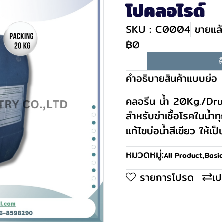
โปคลอไรด์
SKU : C0004
ขายแล้
฿0
ต
คำอธิบายสินค้าแบบย่อ
คลอรีน น้ำ 20Kg./Drum 
สำหรับฆ่าเชื้อโรคในน้ำท
แก้ไขบ่อน้ำสีเขียว ให้เป
หมวดหมู่:
All Product
,
Basi
รายการโปรด
เป