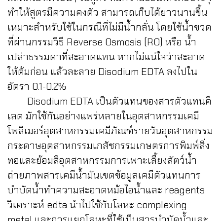
ทำให้สูตรมีความคงตัว สามารถเก็บได้ยาวนานขึ้น
เหมาะสำหรับใช้ในกรณีที่ไม่มีน้ำกลั่น โดยใช้น้ำขวด
ที่ผ่านกรรมวิธี Reverse Osmosis (RO) หรือ น้ำ
เปล่าธรรมดาที่สะอาดแทน หากไม่แน่ใจว่าสะอาด
ให้ต้มก่อน แล้วละลาย Disodium EDTA ลงไปใน
อัตรา 0.1-0.2%
Disodium EDTA เป็นตัวแทนของสารตัวแทนคี
เลต มักใช้กันอย่างแพร่หลายในอุตสาหกรรมเคมี
โพลิเมอร์อุตสาหกรรมเคมีภัณฑ์รายวันอุตสาหกรรม
กระดาษอุตสาหกรรมเภสัชกรรมเกษตรการพิมพ์สิ่ง
ทอและย้อมสีอุตสาหกรรมการเพาะเลี้ยงสัตว์น้ำ
ถ่ายภาพสารเคมีน้ำมันเขตข้อมูลเคมีตัวแทนการ
บำบัดน้ำทำความสะอาดหม้อไอน้ำและ reagents
วิเคราะห์ edta นำไปใช้กับโลหะ complexing
metal และการแยกโลหะที่ใช้เป็นสารบำบัดน้ำและ