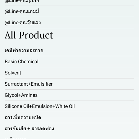
@Line-คุณกุ๊กกิ๊ก
@Line-คุณแอมมี่
@Line-คุณจุ๊บแจง
All Product
เคมีทำความสะอาด
Basic Chemical
Solvent
Surfactant+Emulsifier
Glycol+Amines
Silicone Oil+Emulsion+White Oil
สารเพิ่มความหนืด
สารกันเสีย + สารลดฟอง