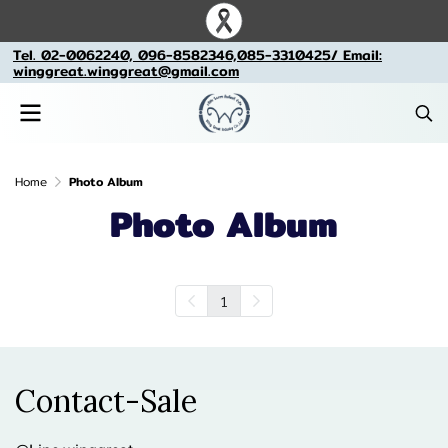
Tel. 02-0062240, 096-8582346,085-3310425/ Email:
winggreat.winggreat@gmail.com
Home
Photo Album
Photo Album
1
Contact-Sale