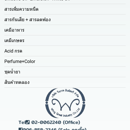
สารเพิ่มความหนืด
สารกันเสีย + สารลดฟอง
เคมีอาหาร
เคมีเกษตร
Acid กรด
Perfume+Color
ชุดน้ำยา
สินค้าทดลอง
Tel
02-0062240 (Office)
096-858-2346 (Sale คุณกิ๊ก)